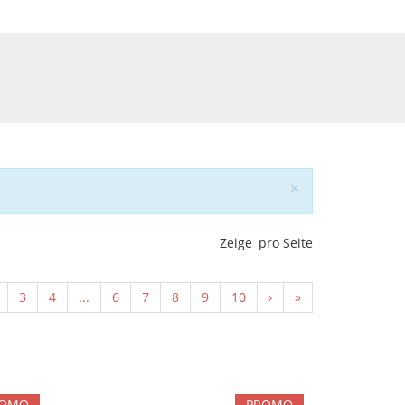
Schließen
×
Zeige
pro Seite
3
4
...
6
7
8
9
10
›
»
ROMO
PROMO