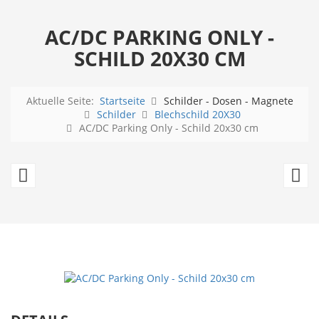
AC/DC PARKING ONLY -
SCHILD 20X30 CM
Aktuelle Seite:
Startseite
Schilder - Dosen - Magnete
Schilder
Blechschild 20X30
AC/DC Parking Only - Schild 20x30 cm
Elvis
B
Memphis
S
Poster
T
-
L
Schild
3
20x30
c
cm