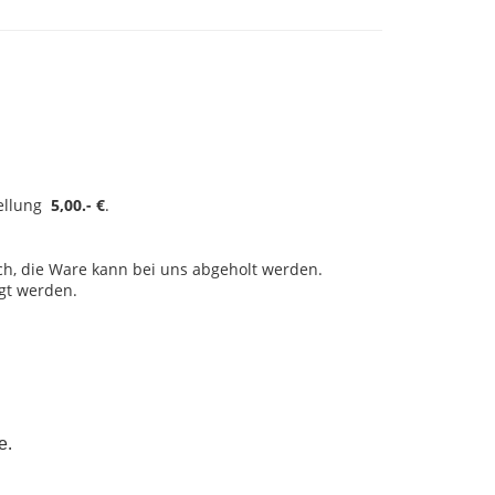
tellung
5,00.- €
.
ch, die Ware kann bei uns abgeholt werden.
gt werden.
.
e