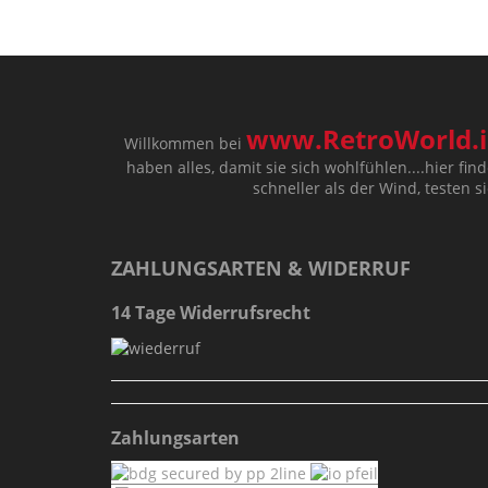
www.RetroWorld.i
Willkommen bei
haben alles, damit sie sich wohlfühlen....hier find
schneller als der Wind, testen s
ZAHLUNGSARTEN & WIDERRUF
14 Tage Widerrufsrecht
Zahlungsarten