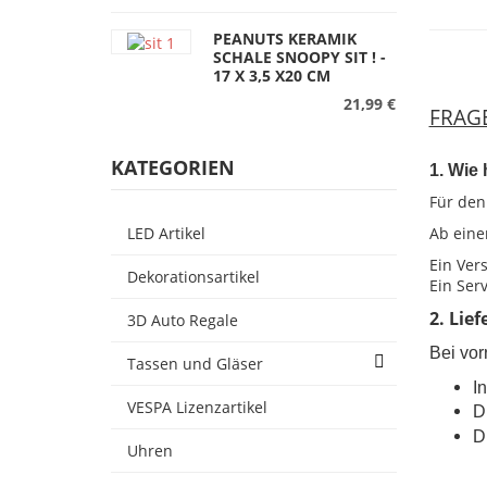
PEANUTS KERAMIK
SCHALE SNOOPY SIT ! -
17 X 3,5 X20 CM
21,99 €
FRAG
KATEGORIEN
1. Wie
Für den
LED Artikel
Ab eine
Ein Ver
Dekorationsartikel
Ein Ser
2. Lie
3D Auto Regale
Bei vorr
Tassen und Gläser
I
VESPA Lizenzartikel
D
D
Uhren