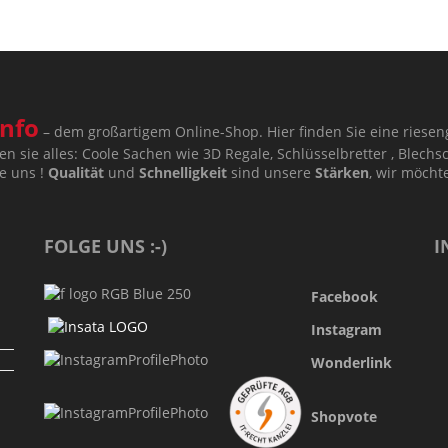
nfo
– dem großartigem Online-Shop. Hier finden Sie eine riesen
en sie alles: Coole Sachen wie 3D Regale, Schlüsselbretter , Blechsch
ie uns !
Qualität
und
Schnelligkeit
sind unsere
Stärken
, wir möcht
FOLGE UNS :-)
I
Facebook
Instagram
Wonderlink
Shopvote