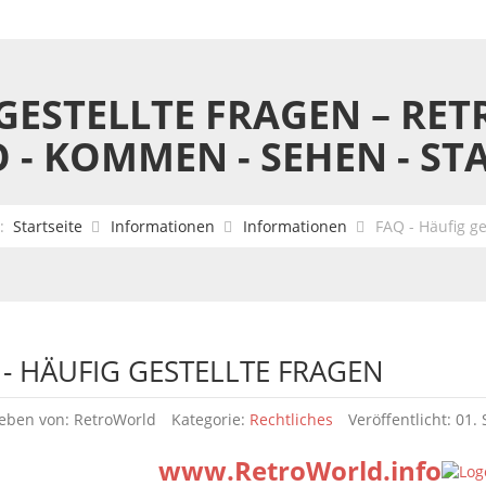
 GESTELLTE FRAGEN – R
O - KOMMEN - SEHEN - ST
e:
Startseite
Informationen
Informationen
FAQ - Häufig ge
 - HÄUFIG GESTELLTE FRAGEN
eben von:
RetroWorld
Kategorie:
Rechtliches
Veröffentlicht: 01
p
ww
w.RetroWorld.info