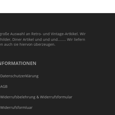
große Auswahl an Retro- und Vintage-Artkikel. Wir
ilder, Diner Artikel und und und........ Wir liefern
en auch sie hiervon überzeugen.
NFORMATIONEN
Datenschutzerklärung
AGB
Widerrufsbelehrung & Widerrufsformular
Widerrufsformluar