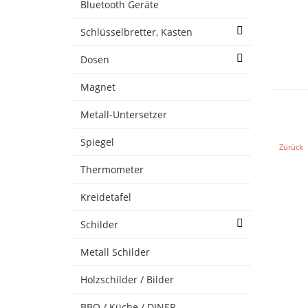
Bluetooth Geräte
Schlüsselbretter, Kasten
Dosen
Magnet
Metall-Untersetzer
Spiegel
Vorherig
Zurück
Thermometer
Kreidetafel
Schilder
Metall Schilder
Holzschilder / Bilder
BBQ / Küche / DINER