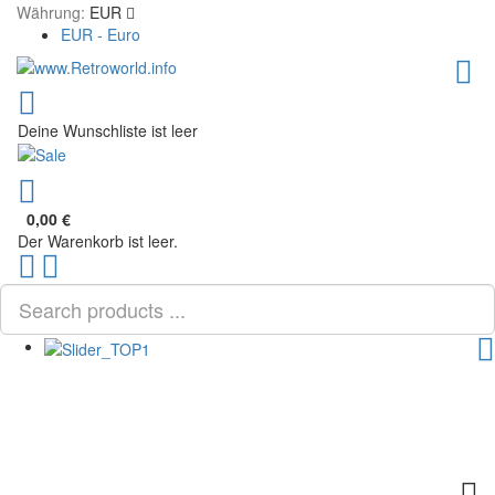
Währung:
EUR
EUR - Euro
Deine Wunschliste ist leer
0,00 €
Der Warenkorb ist leer.
Scroll
PLG_SYSTEM_VPFRAMEWORK_SCROLL_TO_BOTTOM
to
Top
TOG