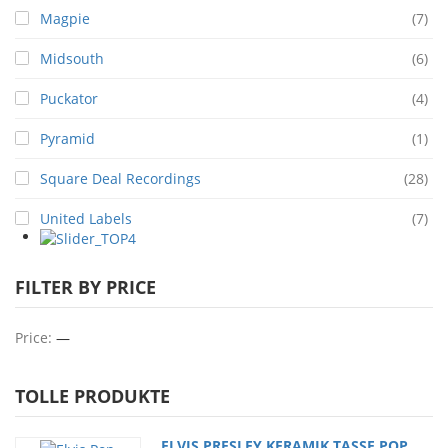
Magpie
(7)
Midsouth
(6)
Puckator
(4)
Pyramid
(1)
Square Deal Recordings
(28)
United Labels
(7)
FILTER BY PRICE
Price:
—
TOLLE PRODUKTE
ELVIS PRESLEY KERAMIK TASSE POP