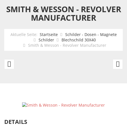
SMITH & WESSON - REVOLVER
MANUFACTURER
Aktuelle Seite:
Startseite
Schilder - Dosen - Magnete
Schilder
Blechschild 30X40
Smith & Wesson - Revolver Manufacturer
Big
S
Foot
&
-
W
Don't
-
Stop
Pr
Believing
B
DETAILS