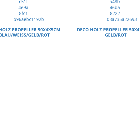
HOLZ PROPELLER 50X4X5CM -
DECO HOLZ PROPELLER 50X4
BLAU/WEISS/GELB/ROT
GELB/ROT
KURIOSES
KURIOSES
37,99 €
37,99 €
ELVIS SPIELKARTEN PINK G
 SPIELKARTEN PINK CADILLAC
KURIOSES
KURIOSES
7,99 €
7,99 €