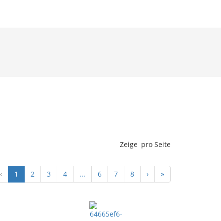
Zeige
pro Seite
‹
1
2
3
4
...
6
7
8
›
»