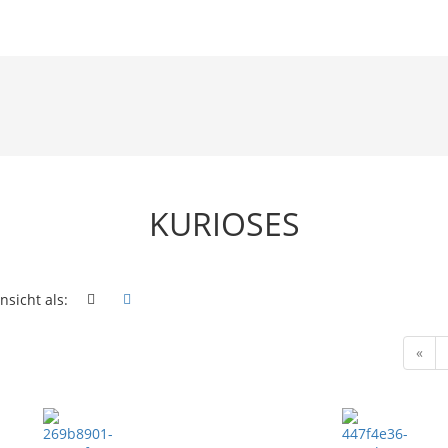
KURIOSES
nsicht als:
«