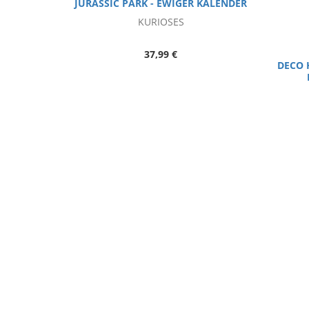
JURASSIC PARK - EWIGER KALENDER
KURIOSES
37,99 €
DECO 
ELVIS SCHNEEKUGEL PINK CADILLAC
ELVIS
KURIOSES
16,99 €