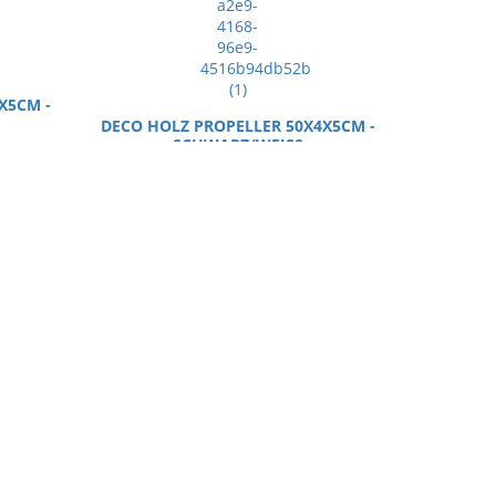
X5CM -
DECO HOLZ PROPELLER 50X4X5CM -
SCHWARZ/WEISS
KURIOSES
37,99 €
UITAR
ELVIS SPIELKARTEN COMEBACK
KURIOSES
7,99 €