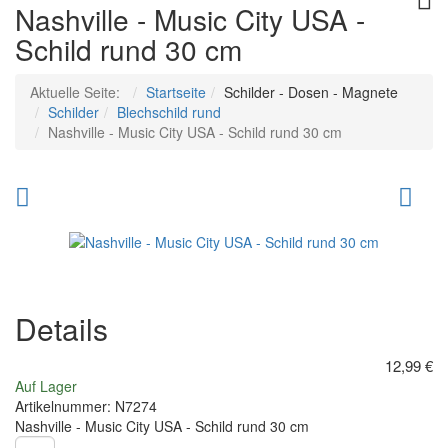
Nashville - Music City USA -
Schild rund 30 cm
Aktuelle Seite:
Startseite
Schilder - Dosen - Magnete
Schilder
Blechschild rund
Nashville - Music City USA - Schild rund 30 cm
Pink
Pe
Floyd
-
the
Dri
dark
Ice
side
Co
Details
of
12,99 €
Moon
Auf Lager
-
Artikelnummer:
N7274
Nashville - Music City USA - Schild rund 30 cm
Schild