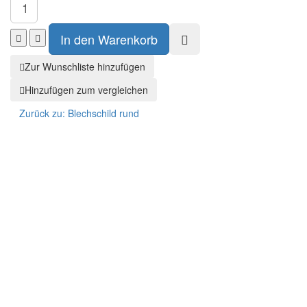
rund
30
cm
Zur Wunschliste hinzufügen
Hinzufügen zum vergleichen
Zurück zu:
Blechschild rund
Sch
×
Midsouth
MID-SOUTH PRODUCTS
Adresse
2127 Thomas Rd, Memphis, TN,
38134, US
E-Mail