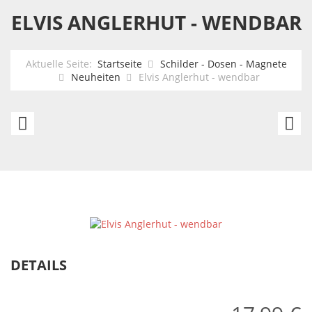
ELVIS ANGLERHUT - WENDBAR
Aktuelle Seite:
Startseite
Schilder - Dosen - Magnete
Neuheiten
Elvis Anglerhut - wendbar
Deco
El
Holz
Sl
Propeller
-
50x4x5cm
Gr
-
41
schwarz/weiss
DETAILS