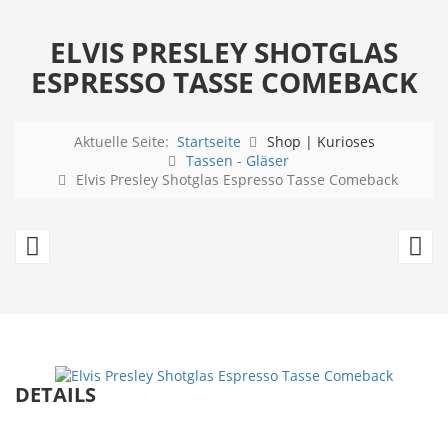
ELVIS PRESLEY SHOTGLAS
ESPRESSO TASSE COMEBACK
Aktuelle Seite:
Startseite
Shop | Kurioses
Tassen - Gläser
Elvis Presley Shotglas Espresso Tasse Comeback
Elvis
Ke
Presley
Ha
Shotglas
4-
Espresso
te
Tasse
Po
DETAILS
Blue
T
Guitar
Se