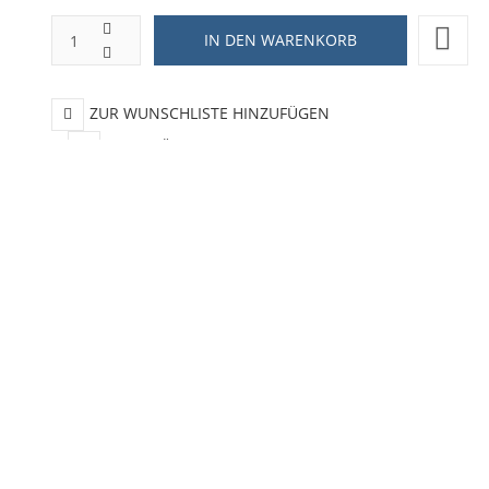
ZUR WUNSCHLISTE HINZUFÜGEN
HINZUFÜGEN ZUM VERGLEICHEN
ZURÜCK ZU:
TASSEN UND GLÄSER
BESCHREIBUNG
LIEFERZEIT
resley, mit Gitarrengriff !