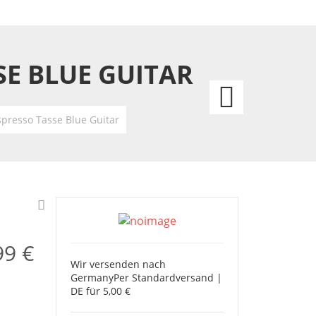
SE BLUE GUITAR
Elvis
Presle
Espresso Tasse Blue Guitar
Shotg
Espre
Tasse
Come
99 €
Wir versenden nach
Germany
Per Standardversand |
DE für 5,00 €