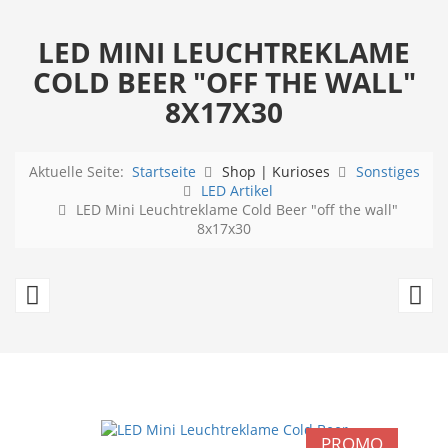
LED MINI LEUCHTREKLAME
COLD BEER "OFF THE WALL"
8X17X30
Aktuelle Seite:
Startseite
Shop | Kurioses
Sonstiges
LED Artikel
LED Mini Leuchtreklame Cold Beer "off the wall"
8x17x30
XXL
L
Tequila
Mi
Leuchtreklame
L
LED
F
aus
Zo
PROMO