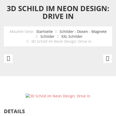
3D SCHILD IM NEON DESIGN:
DRIVE IN
Aktuelle Seite:
Startseite
Schilder - Dosen - Magnete
Schilder
XXL Schilder
3D Schild im Neon Design: Drive in
XXL
X
Metallbild:
U
Porsche
Sc
Cayman
O
GTS
Li
-
M
High
oi
DETAILS
Performance
-