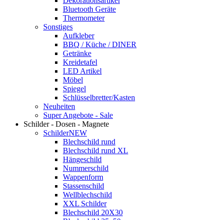
Dekorationsartikel
Bluetooth Geräte
Thermometer
Sonstiges
Aufkleber
BBQ / Küche / DINER
Getränke
Kreidetafel
LED Artikel
Möbel
Spiegel
Schlüsselbretter/Kasten
Neuheiten
Super Angebote - Sale
Schilder - Dosen - Magnete
Schilder
NEW
Blechschild rund
Blechschild rund XL
Hängeschild
Nummerschild
Wappenform
Stassenschild
Wellblechschild
XXL Schilder
Blechschild 20X30