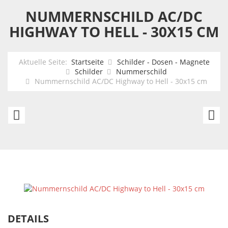
NUMMERNSCHILD AC/DC
HIGHWAY TO HELL - 30X15 CM
Aktuelle Seite:
Startseite
Schilder - Dosen - Magnete
Schilder
Nummerschild
Nummernschild AC/DC Highway to Hell - 30x15 cm
Elvis
U
Nummernschild
N
Comeback
Ar
Po
DETAILS