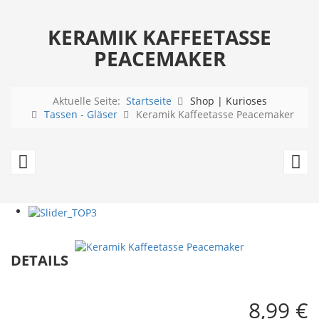
KERAMIK KAFFEETASSE
PEACEMAKER
Aktuelle Seite:
Startseite
Shop | Kurioses
Tassen - Gläser
Keramik Kaffeetasse Peacemaker
Elvis
Jo
Presley
W
Espressotassen
Sh
Set
Es
-
T
DETAILS
4-
teilig
8,99 €