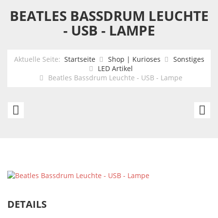
BEATLES BASSDRUM LEUCHTE
- USB - LAMPE
Aktuelle Seite:
Startseite
Shop | Kurioses
Sonstiges
LED Artikel
Beatles Bassdrum Leuchte - USB - Lampe
Star
Ga
Wars
au
Schreibtischlampe
d
Luke
M
Skywalker's
L
Lichtschwert
-
59
U
DETAILS
cm
-