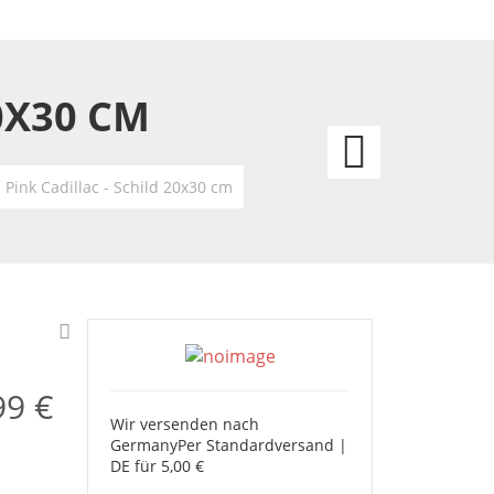
0X30 CM
Elvis
Memp
s Pink Cadillac - Schild 20x30 cm
Poste
-
Schild
20x30
99 €
Wir versenden nach
cm
Germany
Per Standardversand |
DE für 5,00 €