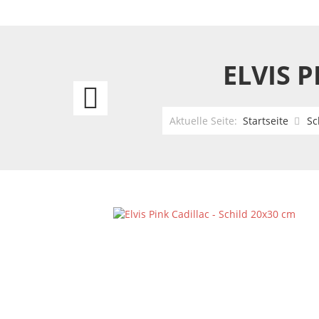
ELVIS 
Elvis
Enlisting
Aktuelle Seite:
Startseite
Sc
-
Schild
20x30
cm