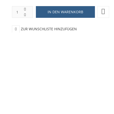
ZUR WUNSCHLISTE HINZUFÜGEN
HINZUFÜGEN ZUM VERGLEICHEN
ZURÜCK ZU:
BLECHSCHILD 20X30
BESCHREIBUNG
LIEFERZEIT