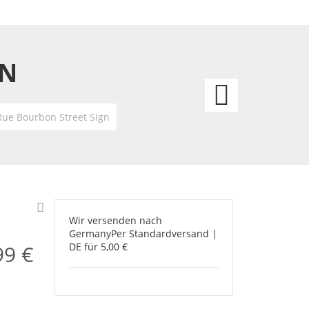
GN
Easy
Street
Rue Bourbon Street Sign
Wir versenden nach
Germany
Per Standardversand |
99 €
DE für 5,00 €