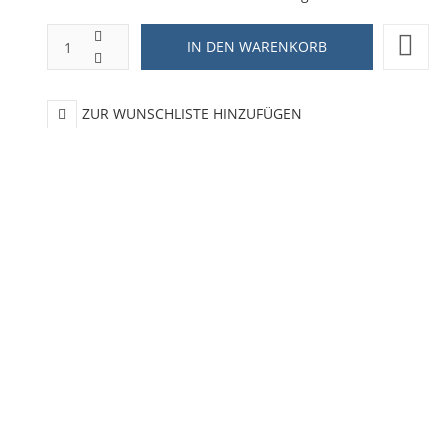
ZUR WUNSCHLISTE HINZUFÜGEN
HINZUFÜGEN ZUM VERGLEICHEN
ZURÜCK ZU:
STRASSENSCHILD
BESCHREIBUNG
LIEFERZEIT
schild in der Größe 60 x 12 cm