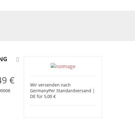
ING
49 €
Wir versenden nach
Germany
Per Standardversand |
00008
DE für 5,00 €