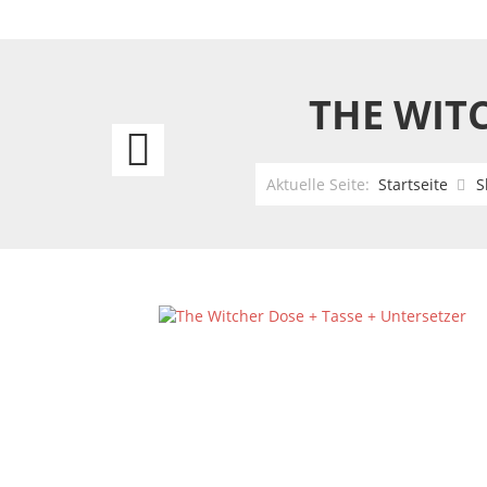
THE WITC
The
Nightmare
Aktuelle Seite:
Startseite
S
Before
Christmas
Dose
+
Tasse