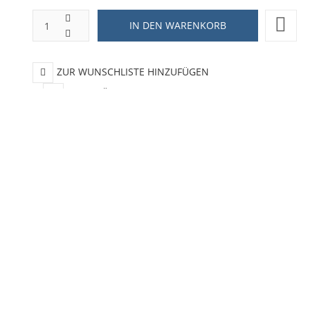
ZUR WUNSCHLISTE HINZUFÜGEN
HINZUFÜGEN ZUM VERGLEICHEN
ZURÜCK ZU:
KERAMIK TASSEN
BESCHREIBUNG
LIEFERZEIT
se: - Qualitativ hochwertige Tasse - Offiziell lizenziert - Fassungs