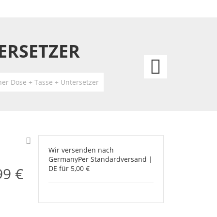
TERSETZER
The
Night
er Dose + Tasse + Untersetzer
Befor
Chris
Dose
Wir versenden nach
Germany
Per Standardversand |
+
99 €
DE für 5,00 €
Tasse