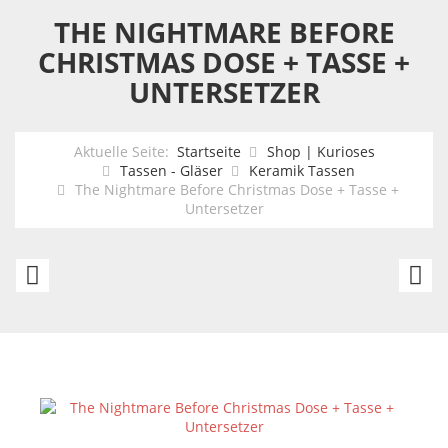
THE NIGHTMARE BEFORE
CHRISTMAS DOSE + TASSE +
UNTERSETZER
Aktuelle Seite:
Startseite
Shop | Kurioses
Tassen - Gläser
Keramik Tassen
The Nightmare Before Christmas Dose + Tasse +
Untersetzer
Elvis
P
Presley
T
Keramik
C
Tasse
Ed
The
Movies