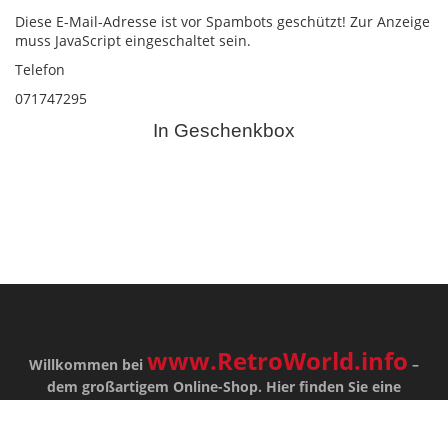
Diese E-Mail-Adresse ist vor Spambots geschützt! Zur Anzeige
muss JavaScript eingeschaltet sein.
Telefon
071747295
In Geschenkbox
www.RetroWorld.info
Willkommen bei
–
dem großartigem Online-Shop. Hier finden Sie eine
riesengroße Auswahl an Retro- und Vintage-Artkikel. Wir
haben alles, damit sie sich wohlfühlen....hier finden sie alles:
Coole Sachen wie 3D Regale, Schlüsselbretter , Blechschilder,