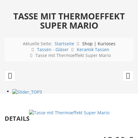
TASSE MIT THERMOEFFEKT
SUPER MARIO
Aktuelle Seite:
Startseite
Shop | Kurioses
Tassen - Gläser
Keramik Tassen
Tasse mit Thermoeffekt Super Mario
NASA
T
Tasse
mi
mit
T
Thermoeffekt
E
Space
-
DETAILS
Fl