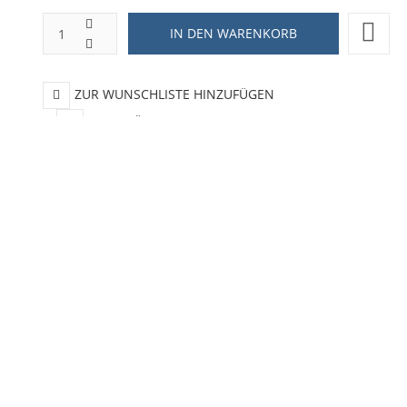
ZUR WUNSCHLISTE HINZUFÜGEN
HINZUFÜGEN ZUM VERGLEICHEN
ZURÜCK ZU:
KERAMIK TASSEN
BESCHREIBUNG
LIEFERZEIT
rmoeffekt Sapce
 hat: Wird eine heiße Flüssigkeit eingefüllt, verändert sich das Mo