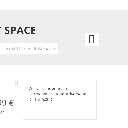
 SPACE
Tasse
mit
asse mit Thermoeffekt Space
Therm
Super
Mario
Wir versenden nach
Germany
Per Standardversand |
99 €
DE für 5,00 €
011