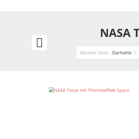
NASA 
Volkswagen
VW
Aktuelle Seite:
Startseite
T1
Bus
Bulli
Surfing
Adventure