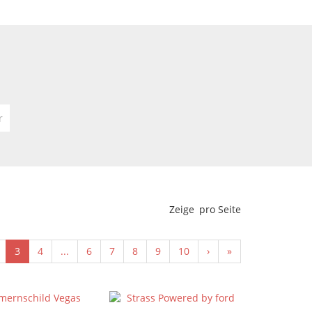
r
Zeige
pro Seite
3
4
...
6
7
8
9
10
›
»