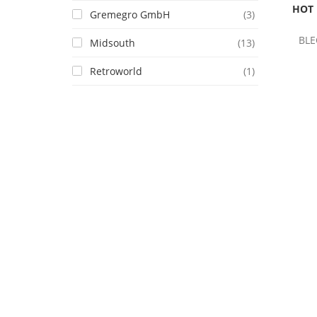
HOT 
Gremegro GmbH
(3)
BLE
Midsouth
(13)
Retroworld
(1)
Signs for Fun
(28)
P
FILTER BY PRICE
NUM
Price:
—
TOLLE PRODUKTE
US ALUSCHILD 21 X 27
CM: SURF LIFE - BEACH
8,99 €
SUN 
RETRO 
CM 