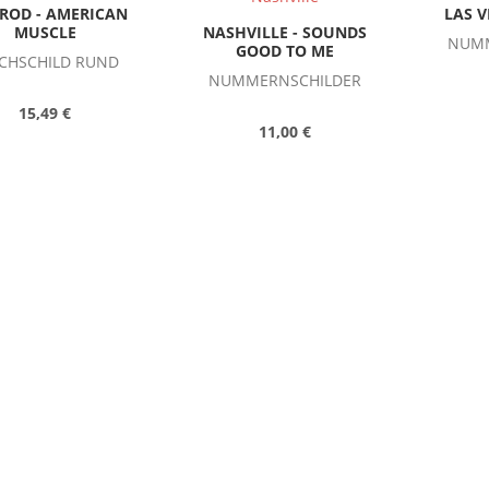
ROD - AMERICAN
LAS V
MUSCLE
NASHVILLE - SOUNDS
NUMM
GOOD TO ME
CHSCHILD RUND
NUMMERNSCHILDER
15,49 €
11,00 €
ONTIAC LOGO
MILLER - BOUND TO
US STR
PLEASE
ANGELE
MERNSCHILDER
FRANCI
BLECHSCHILD 30X40
11,00 €
STR
16,49 €
BEAM BREAD XXL
DEVILS BRAND COFFEE -
BUDWE
SCHILD MIT CA. 60
WAKE THE HELL UP
DRI
DURCHMESSER !