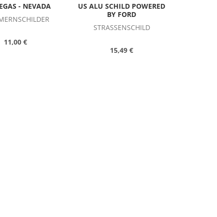
EGAS - NEVADA
US ALU SCHILD POWERED
BY FORD
ERNSCHILDER
STRASSENSCHILD
11,00 €
15,49 €
ASSENSCHILD LOS
US SCHILD: CASE FARM
S LAS VEGAS SAN
MACHINERY CA. 38 X 58
SCO ROUTE 66 -
CM
70X40 CM
XXL SCHILDER UND
ASSENSCHILD
KONTURSCHILDER
27,49 €
39,48 €
ISER SCHILD -
NK BUDWEISER
US BLECHSCHILD: TIRE
GIRL - FLATS FIXED