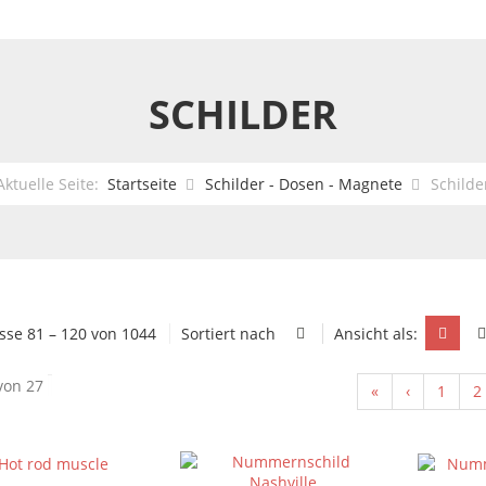
SCHILDER
Aktuelle Seite:
Startseite
Schilder - Dosen - Magnete
Schilde
sse 81 – 120 von 1044
Sortiert nach
Ansicht als:
von 27
«
‹
1
2