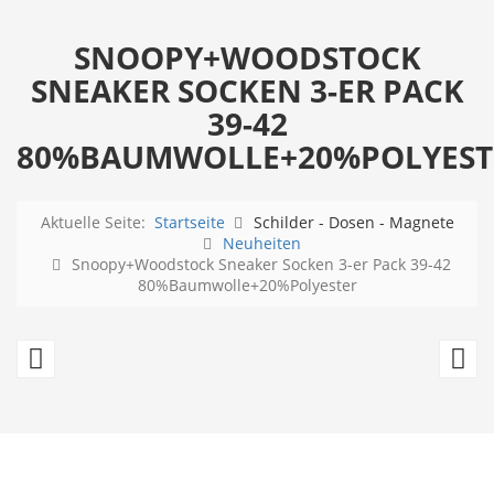
SNOOPY+WOODSTOCK
SNEAKER SOCKEN 3-ER PACK
39-42
80%BAUMWOLLE+20%POLYEST
Aktuelle Seite:
Startseite
Schilder - Dosen - Magnete
Neuheiten
Snoopy+Woodstock Sneaker Socken 3-er Pack 39-42
80%Baumwolle+20%Polyester
Fussmatte
S
Rolling
S
Stones
S
-
3-
Tongue
er