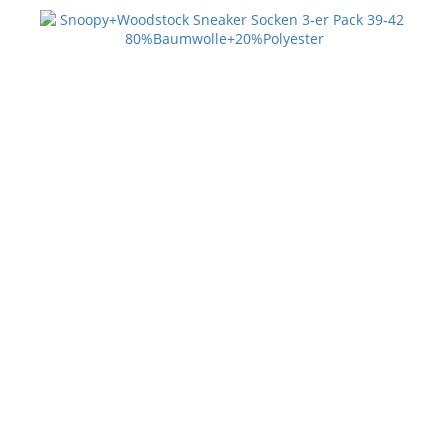
/
P
Zunge
35
40
3
DETAILS
x
8
60
8,98 €
x
Auf Lager
1,5
Artikelnummer:
SockBlau3942
cm
Snoopy+Woodstock Sneaker Socken 3-er Pack 39-42
80%Baumwolle+20%Polyester
ZUR WUNSCHLISTE HINZUFÜGEN
HINZUFÜGEN ZUM VERGLEICHEN