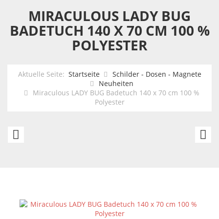
MIRACULOUS LADY BUG
BADETUCH 140 X 70 CM 100 %
POLYESTER
Aktuelle Seite:
Startseite
Schilder - Dosen - Magnete
Neuheiten
Miraculous LADY BUG Badetuch 140 x 70 cm 100 %
Polyester
Batman
N
Gotham
Ba
Guardian
St
Strandtuch
7
Handtuch
x
70
1