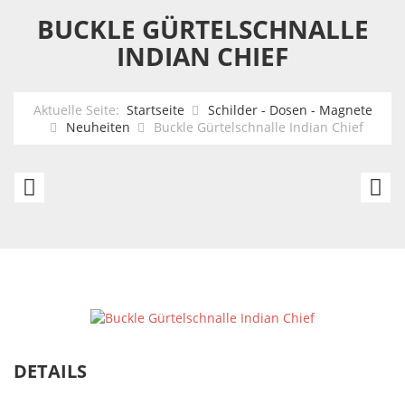
BUCKLE GÜRTELSCHNALLE
INDIAN CHIEF
Aktuelle Seite:
Startseite
Schilder - Dosen - Magnete
Neuheiten
Buckle Gürtelschnalle Indian Chief
US
Bu
Schild
Gü
30
In
x
H
43
cm
Driven
DETAILS
by