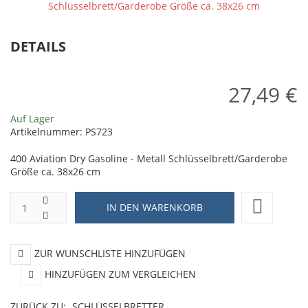
Schlüsselbrett/Garderobe
G
Größe
ca
DETAILS
ca.
3
38x26
c
cm
27,49 €
Auf Lager
Artikelnummer:
PS723
400 Aviation Dry Gasoline - Metall Schlüsselbrett/Garderobe
Größe ca. 38x26 cm
ZUR WUNSCHLISTE HINZUFÜGEN
HINZUFÜGEN ZUM VERGLEICHEN
ZURÜCK ZU:
SCHLÜSSELBRETTER