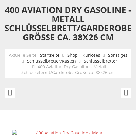
400 AVIATION DRY GASOLINE -
METALL
SCHLÜSSELBRETT/GARDEROBE
GRÖSSE CA. 38X26 CM
Aktuelle Seite:
Startseite
Shop | Kurioses
Sonstiges
Schlüsselbretter/Kasten
Schlüsselbretter
400 Aviation Dry Gasoline - Metall
Schlüsselbrett/Garderobe Größe ca. 38x26 cm
Aero
S
Eastern
Ga
Gas
-
-
Me
Metall
Sc