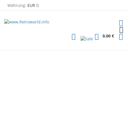
Währung:
EUR
TOG
PLG
0,00 €