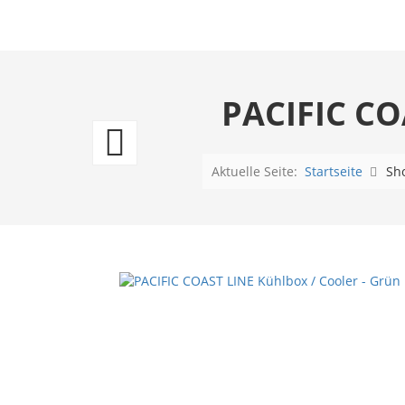
PACIFIC C
Micky
&
Aktuelle Seite:
Startseite
Sh
Minnie
Frühstücksbrett
Forever
Together