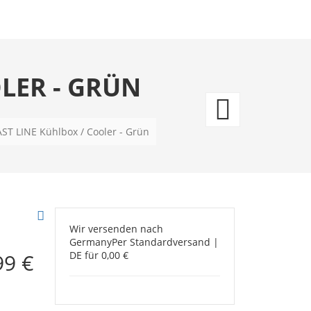
LER - GRÜN
PACIF
COAS
ST LINE Kühlbox / Cooler - Grün
LINE
Kühlb
/
Wir versenden nach
Germany
Per Standardversand |
Coole
99 €
DE für 0,00 €
-