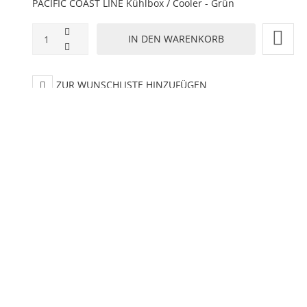
PACIFIC COAST LINE Kühlbox / Cooler - Grün
ZUR WUNSCHLISTE HINZUFÜGEN
HINZUFÜGEN ZUM VERGLEICHEN
ZURÜCK ZU:
BBQ / KÜCHE / DINER
BESCHREIBUNG
LIEFERZEIT
CIFIC COAST LINE Kühlbox / Cooler - g
ertige Kühlbox aus Metall mit verzinkter Inne