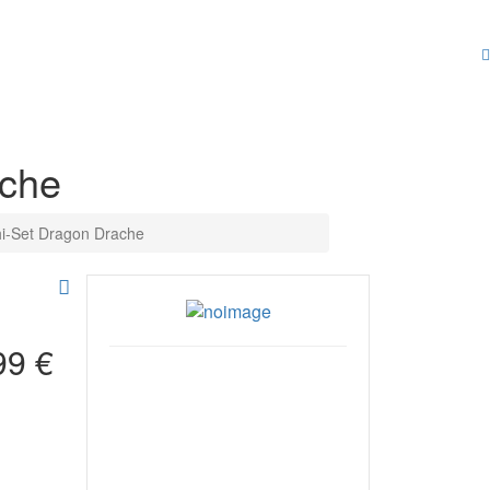
ache
hi-Set Dragon Drache
99 €
Pyramid
Hersteller/EU Verant