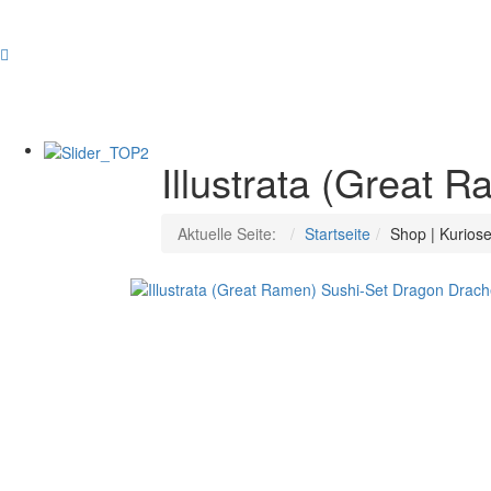
Masters
of
the
Universe
Kochschürze
mit
Illustrata (Great
Handschuh
He-
Man
Aktuelle Seite:
Startseite
Shop | Kurios
100%
Polyester