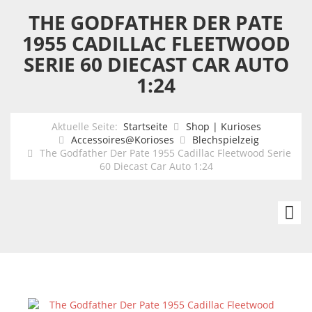
THE GODFATHER DER PATE
1955 CADILLAC FLEETWOOD
SERIE 60 DIECAST CAR AUTO
1:24
Aktuelle Seite:
Startseite
Shop | Kurioses
Accessoires@Korioses
Blechspielzeig
The Godfather Der Pate 1955 Cadillac Fleetwood Serie
60 Diecast Car Auto 1:24
Su
St
W
3
c