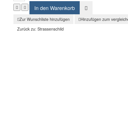
Zur Wunschliste hinzufügen
Hinzufügen zum vergleich
Zurück zu:
Strassenschild
IT HERE- Daytona Motor Speedway ca. 31 cm x 46 cm Vorgebohrte Löcher
o
– dem großartigem Online-Shop. Hier finden Sie eine riesengroß
n sie alles: Coole Sachen wie 3D Regale, Schlüsselbretter , Blechsch
nd
Schnelligkeit
sind unsere
Stärken
, wir möchten auch sie hierv
Folge uns :-)
I
Facebook
Instagram
Wonderlink