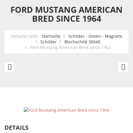
FORD MUSTANG AMERICAN
BRED SINCE 1964
Aktuelle Seite:
Startseite
Schilder - Dosen - Magnete
Schilder
Blechschild 30X40
Ford Mustang American Bred since 1964
Blackriver
R
Belles
Bu
Kn
DETAILS