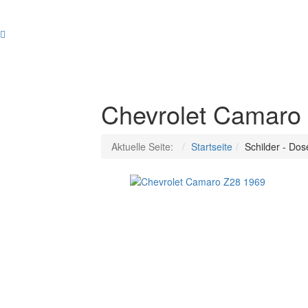
Plymouth
Barracuda
-
CUDA
440-
6
Chevrolet Camaro
Aktuelle Seite:
Startseite
Schilder - Do