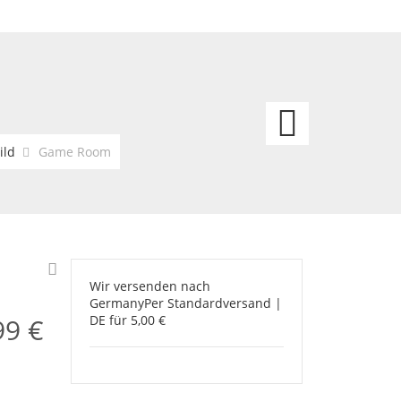
Frien
Welc
ild
Game Room
Wir versenden nach
Germany
Per Standardversand |
99 €
DE für 5,00 €