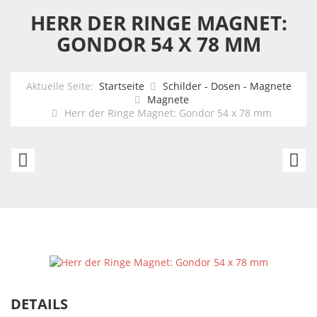
HERR DER RINGE MAGNET:
GONDOR 54 X 78 MM
Aktuelle Seite:
Startseite
Schilder - Dosen - Magnete
Magnete
Herr der Ringe Magnet: Gondor 54 x 78 mm
Kühlschrank
He
Magnet:
de
VORSICHT
Ri
GIFT
M
!
T
10
G
x
D
DETAILS
5
5