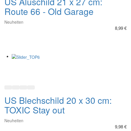
In den Warenkorb
Zur Wunschliste hinzufügen
Hinzufügen zum vergleichen
Schnellansicht
US Schild America - where the
sun is Brighter, and the Guns
bigger
Neuheiten
15,49 €
In den Warenkorb
Zur Wunschliste hinzufügen
Hinzufügen zum vergleichen
Schnellansicht
AC/DC Auto Aschenbecher mit
LED - Razor Edge
Neuheiten
9,99 €
In den Warenkorb
Zur Wunschliste hinzufügen
Hinzufügen zum vergleichen
Schnellansicht
US Blechschild 20 x 30 cm: