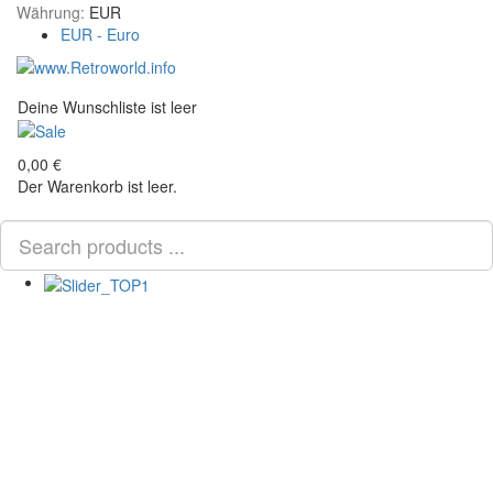
Währung:
EUR
EUR - Euro
Tog
Deine Wunschliste ist leer
0,00 €
Der Warenkorb ist leer.
Scroll
PLG_SYSTEM_VPFRAMEWORK_SCROLL_TO_BOTTOM
to
Top