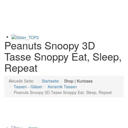
Peanuts Snoopy 3D
Tasse Snoppy Eat, Sleep,
Repeat
Aktuelle Seite:
Startseite
Shop | Kurioses
Tassen - Gläser
Keramik Tassen
Peanuts Snoopy 3D Tasse Snoppy Eat, Sleep, Repeat
FIAT
3D
500
Obelix
In den Warenkorb
Zur Wunschliste hinzufügen
Hinzufügen zum vergleichen
Schnellansicht
Porzellan
Tasse
Ford Mustang Shelby - GT350
Tasse
mit