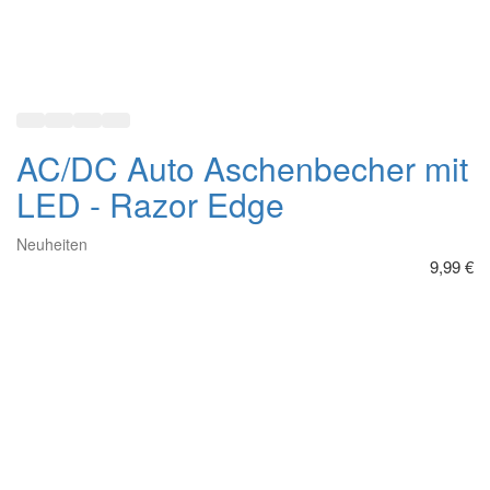
In den Warenkorb
Zur Wunschliste hinzufügen
Hinzufügen zum vergleichen
Schnellansicht
Ford American Tradition - Built
in USA
Neuheiten
15,49 €
In den Warenkorb
Zur Wunschliste hinzufügen
Hinzufügen zum vergleichen
Schnellansicht
Dodge RAM Legendary
Neuheiten
16,49 €
In den Warenkorb
Zur Wunschliste hinzufügen
Hinzufügen zum vergleichen
Schnellansicht
Smith & Wesson - Revolver
Manufacturer