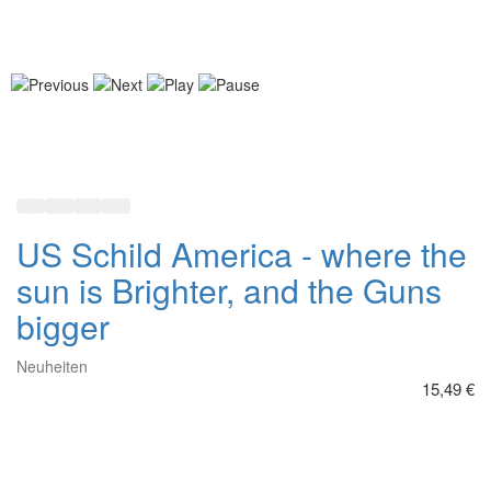
JEEP- Made to Explore
Neuheiten
12,99 €
In den Warenkorb
Zur Wunschliste hinzufügen
Hinzufügen zum vergleichen
Schnellansicht
US Aluschild 21 x 27 cm:
Chevrolet - Chevy C10 Logo -
since 1960
Neuheiten
8,99 €
In den Warenkorb
Zur Wunschliste hinzufügen
Hinzufügen zum vergleichen
Schnellansicht
Miller - Bound to Please
Neuheiten
16,49 €