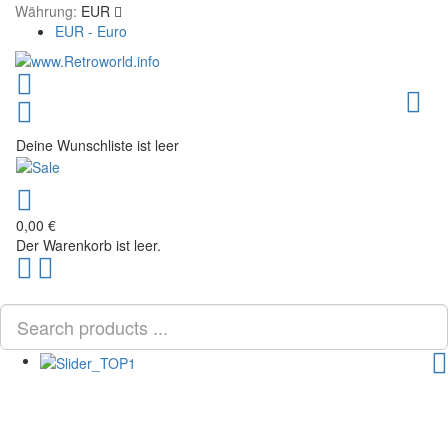
Währung:
EUR
EUR - Euro
Toggl
Deine Wunschliste ist leer
0,00 €
Der Warenkorb ist leer.
Scroll
PLG_SYSTEM_VPFRAMEWORK_SCROLL_TO_BOTTOM
to
Top