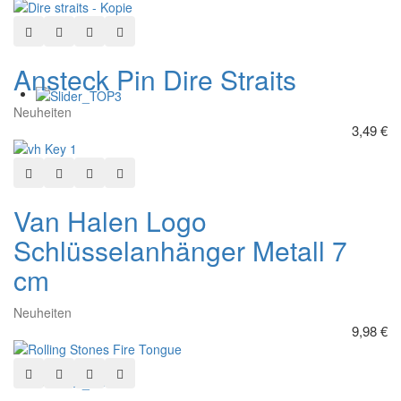
Schmuckschale
Schmuckschale
Snoopy
Snoopy
In den Warenkorb
Zur Wunschliste hinzufügen
Hinzufügen zum vergleichen
Schnellansicht
Chillin
Tennis
Ansteck Pin Dire Straits
Neuheiten
3,49 €
In den Warenkorb
Zur Wunschliste hinzufügen
Hinzufügen zum vergleichen
Schnellansicht
Van Halen Logo
Schlüsselanhänger Metall 7
cm
Neuheiten
9,98 €
In den Warenkorb
Zur Wunschliste hinzufügen
Hinzufügen zum vergleichen
Schnellansicht