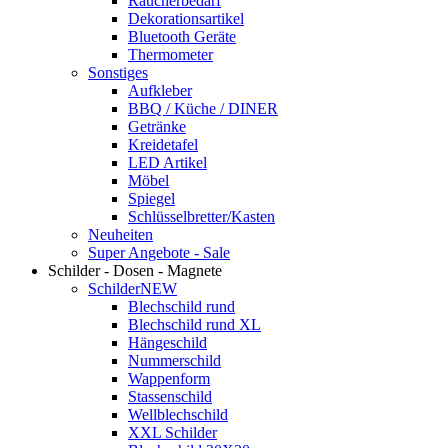
Raucherbedarf
Dekorationsartikel
Bluetooth Geräte
Thermometer
Sonstiges
Aufkleber
BBQ / Küche / DINER
Getränke
Kreidetafel
LED Artikel
Möbel
Spiegel
Schlüsselbretter/Kasten
Neuheiten
Super Angebote - Sale
Schilder - Dosen - Magnete
Schilder
NEW
Blechschild rund
Blechschild rund XL
Hängeschild
Nummerschild
Wappenform
Stassenschild
Wellblechschild
XXL Schilder