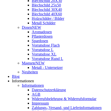
Blechschild 20X30
Blechschild 25x50
Blechschild 30X40
Blechschild 40X60
Holzschilder / Bilder
Metall Schilder
Dosen
NEW
Aromadosen
Pflasterdosen
Spardosen
Vorratsdose Flach
Vorratsdose L
Vorratsdose XL
Vorratsdose Rund L
Magnete
NEW
Metall - Untersetzer
Neuheiten
Blog
Informationen
Informationen
Datenschutzerklärung
AGB
Widerrufsbelehrung & Widerrufsformular
Impressum
Zahlungs-,Versand- und Lieferinformationen