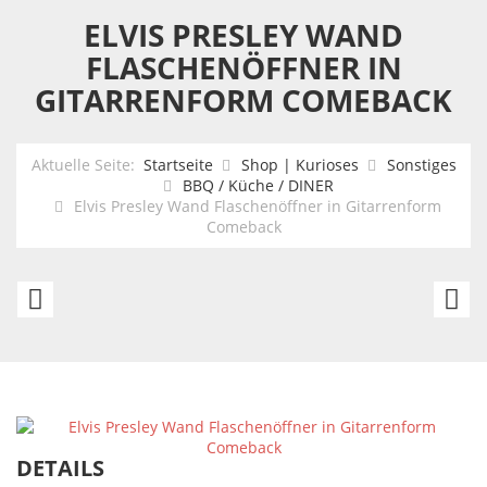
ELVIS PRESLEY WAND
FLASCHENÖFFNER IN
GITARRENFORM COMEBACK
Aktuelle Seite:
Startseite
Shop | Kurioses
Sonstiges
BBQ / Küche / DINER
Elvis Presley Wand Flaschenöffner in Gitarrenform
Comeback
Elvis
Ke
Presley
Ha
Wand
R
Flaschenöffner
Nu
in
Gitarrenform
DETAILS