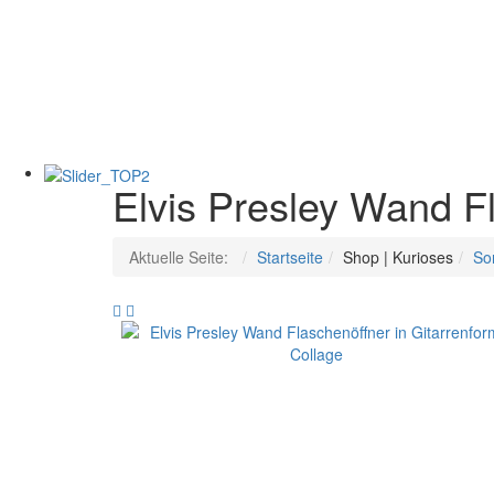
Elvis Presley Wand Fl
Aktuelle Seite:
Startseite
Shop | Kurioses
So
Elvis
Elvis
Presley
Presley
Metall
Wand
Flaschenöffner
Flaschenöffner
Gitarrenform
in
mit
Gitarrenform
Magnet
Early
White
Years
Suit