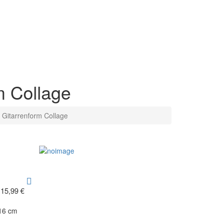
m Collage
n Gitarrenform Collage
Midsouth
15,99 €
x16 cm
MID-SOUTH PRODUCT