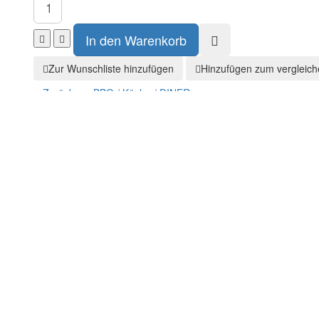
Zur Wunschliste hinzufügen
Hinzufügen zum vergleich
Zurück zu:
BBQ / Küche / DINER
unkt mit diesen Flaschenöffner in Gitarrenform mit Elvis Presley.
 Elvis mit seiner Gitarre, kombinieren diese übergroße Wandöffner ikon