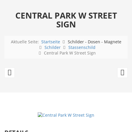
CENTRAL PARK W STREET
SIGN
Aktuelle Seite:
Startseite
Schilder - Dosen - Magnete
Schilder
Stassenschild
Central Park W Street Sign
San
U
Francisco
Al
Skyline
Sc
mit
P
Golden
b
Gate
F
80