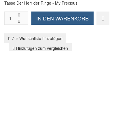
Tasse Der Herr der Ringe - My Precious
Zur Wunschliste hinzufügen
Hinzufügen zum vergleichen
Zurück zu:
Keramik Tassen
Wir versenden nach Germany
Per Standardversand | DE für 5,00
€
Beschreibung
Lieferzeit