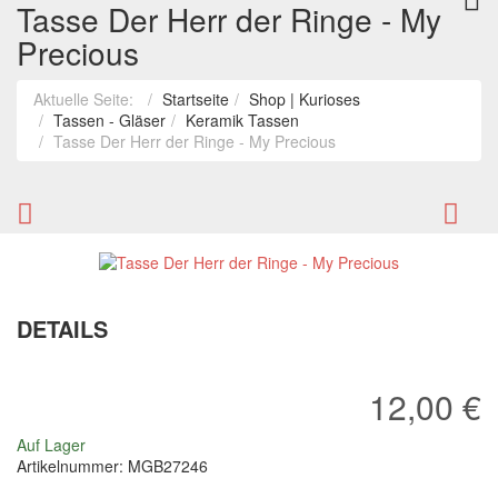
Tasse Der Herr der Ringe - My
Precious
Aktuelle Seite:
Startseite
Shop | Kurioses
Tassen - Gläser
Keramik Tassen
Tasse Der Herr der Ringe - My Precious
Tasse
Pe
Der
Ta
Herr
Sn
der
Jo
DETAILS
Ringe
Co
-
gr
12,00 €
One
Ring
Auf Lager
Artikelnummer:
MGB27246