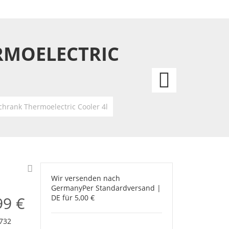
RMOELECTRIC
Star
Wars
chrank Thermoelectric Cooler 4l
Schre
Luke
Skywa
Wir versenden nach
Licht
Germany
Per Standardversand |
99 €
DE für 5,00 €
59
732