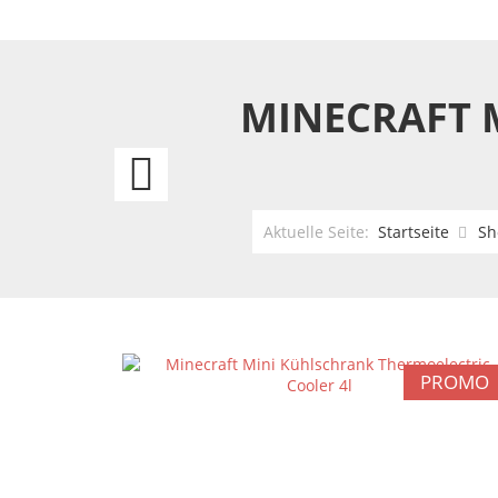
MINECRAFT 
Star
Wars
Aktuelle Seite:
Startseite
Sh
Stehlampe
Darth
Vader
PROMO
Lichtschwert
Light