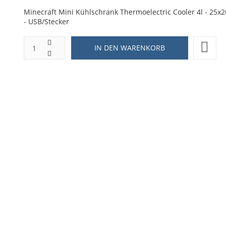
Minecraft Mini Kühlschrank Thermoelectric Cooler 4l - 25x
- USB/Stecker
ZUR WUNSCHLISTE HINZUFÜGEN
HINZUFÜGEN ZUM VERGLEICHEN
ZURÜCK ZU:
LED ARTIKEL
BESCHREIBUNG
LIEFERZEIT
schrank Thermoelectric Coo