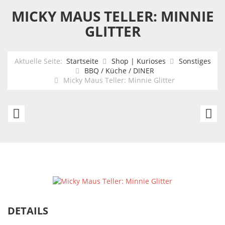
MICKY MAUS TELLER: MINNIE
GLITTER
Aktuelle Seite:
Startseite
Shop | Kurioses
Sonstiges
BBQ / Küche / DINER
Micky Maus Teller: Minnie Glitter
Isolierflasche
M
Skull
M
bohochic
Te
500ml
M
Edelstahl
Gl
DETAILS