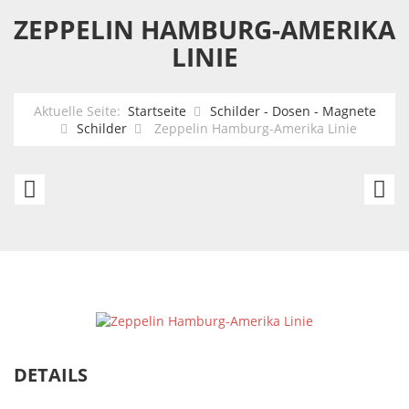
ZEPPELIN HAMBURG-AMERIKA
LINIE
Aktuelle Seite:
Startseite
Schilder - Dosen - Magnete
Schilder
Zeppelin Hamburg-Amerika Linie
Los
Ze
Angeles
ü
Pacific
N
Coast
Yo
Highway
DETAILS