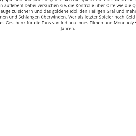
 aufleben! Dabei versuchen sie, die Kontrolle über Orte wie die 
uge zu sichern und das goldene Idol, den Heiligen Gral und meh
nnen und Schlangen überwinden. Wer als letzter Spieler noch Geld 
 tolles Geschenk für die Fans von Indiana Jones Filmen und Monopol
Jahren.
g, Corvair, Corvette, Thunderbird GTO