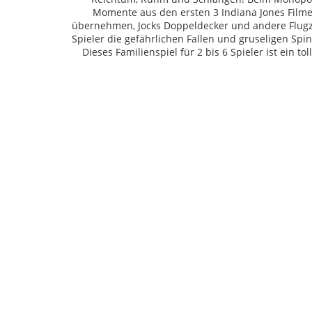
Momente aus den ersten 3 Indiana Jones Filmen
übernehmen, Jocks Doppeldecker und andere Flugze
Spieler die gefährlichen Fallen und gruseligen Spi
Dieses Familienspiel für 2 bis 6 Spieler ist ein
Vorheriger Beitrag: XXL Schilder der Fronten von Camaro, Mustan
Nächster Beitrag: AC/DC Flip Flops
Zurück
Weiter