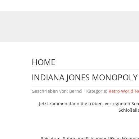
HOME
INDIANA JONES MONOPOLY 
Details
Geschrieben von:
Bernd
Kategorie:
Retro World 
Jetzt kommen dann die trüben, verregneten S
Schloßall
Reichtum, Ruhm und Schlangen! Beim Monopoly 