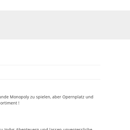
 Runde Monopoly zu spielen, aber Opernplatz und
ortiment !
zu Indys Abenteuern und lassen unvergessliche